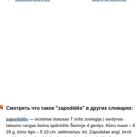
Смотреть что такое "zapodidés" в других словарях:
zapodidés
— sicistiniai statusas T sritis zoologija | vardynas
taksono rangas šeima apibrėžtis Šeimoje 4 gentys. Kūno masė – 6
28 g, kūno ilgis – 5 10 cm. atitikmenys: lot. Zapodidae angl. birch