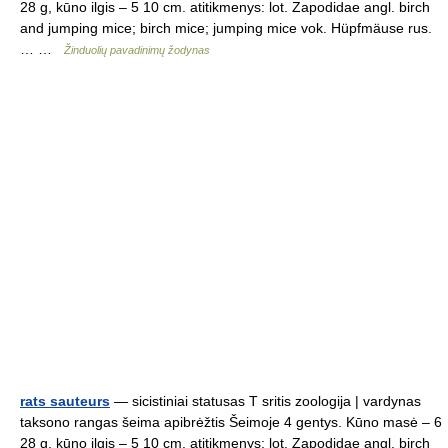
28 g, kūno ilgis – 5 10 cm. atitikmenys: lot. Zapodidae angl. birch
and jumping mice; birch mice; jumping mice vok. Hüpfmäuse rus.
… …
Žinduolių pavadinimų žodynas
rats sauteurs
— sicistiniai statusas T sritis zoologija | vardynas
taksono rangas šeima apibrėžtis Šeimoje 4 gentys. Kūno masė – 6
28 g, kūno ilgis – 5 10 cm. atitikmenys: lot. Zapodidae angl. birch