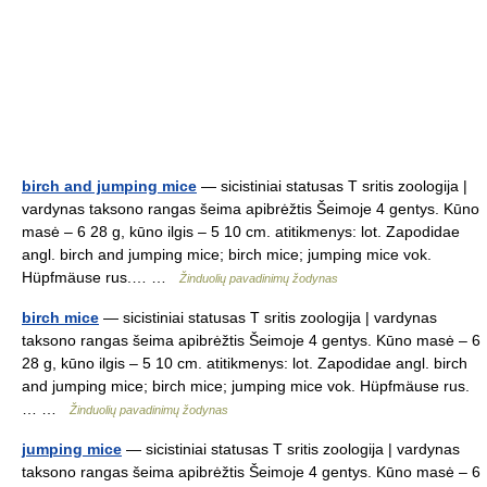
birch and jumping mice
— sicistiniai statusas T sritis zoologija |
vardynas taksono rangas šeima apibrėžtis Šeimoje 4 gentys. Kūno
masė – 6 28 g, kūno ilgis – 5 10 cm. atitikmenys: lot. Zapodidae
angl. birch and jumping mice; birch mice; jumping mice vok.
Hüpfmäuse rus.… …
Žinduolių pavadinimų žodynas
birch mice
— sicistiniai statusas T sritis zoologija | vardynas
taksono rangas šeima apibrėžtis Šeimoje 4 gentys. Kūno masė – 6
28 g, kūno ilgis – 5 10 cm. atitikmenys: lot. Zapodidae angl. birch
and jumping mice; birch mice; jumping mice vok. Hüpfmäuse rus.
… …
Žinduolių pavadinimų žodynas
jumping mice
— sicistiniai statusas T sritis zoologija | vardynas
taksono rangas šeima apibrėžtis Šeimoje 4 gentys. Kūno masė – 6