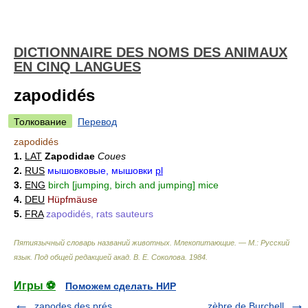
DICTIONNAIRE DES NOMS DES ANIMAUX
EN CINQ LANGUES
zapodidés
Толкование
Перевод
zapodidés
1.
LAT
Zapodidae
Coues
2.
RUS
мышовковые, мышовки
pl
3.
ENG
birch [jumping, birch and jumping] mice
4.
DEU
Hüpfmäuse
5.
FRA
zapodidés, rats sauteurs
Пятиязычный словарь названий животных. Млекопитающие. — М.: Русский
язык
.
Под общей редакцией акад. В. Е. Соколова
.
1984
.
Игры ⚽
Поможем сделать НИР
zapodes des prés
zèbre de Burchell