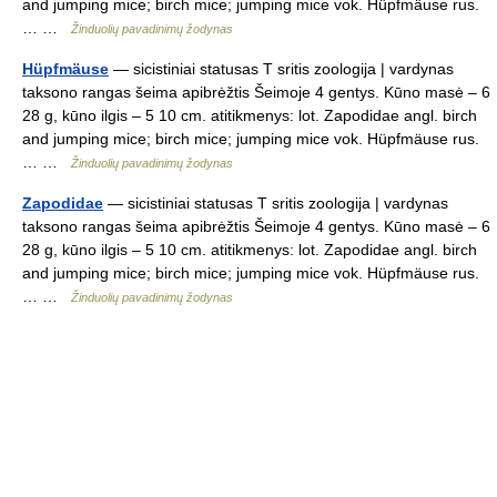
and jumping mice; birch mice; jumping mice vok. Hüpfmäuse rus.
… …
Žinduolių pavadinimų žodynas
Hüpfmäuse
— sicistiniai statusas T sritis zoologija | vardynas
taksono rangas šeima apibrėžtis Šeimoje 4 gentys. Kūno masė – 6
28 g, kūno ilgis – 5 10 cm. atitikmenys: lot. Zapodidae angl. birch
and jumping mice; birch mice; jumping mice vok. Hüpfmäuse rus.
… …
Žinduolių pavadinimų žodynas
Zapodidae
— sicistiniai statusas T sritis zoologija | vardynas
taksono rangas šeima apibrėžtis Šeimoje 4 gentys. Kūno masė – 6
28 g, kūno ilgis – 5 10 cm. atitikmenys: lot. Zapodidae angl. birch
and jumping mice; birch mice; jumping mice vok. Hüpfmäuse rus.
… …
Žinduolių pavadinimų žodynas