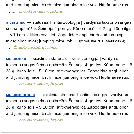
and jumping mice; birch mice; jumping mice vok. Hüpfmäuse rus.
… …
Žinduolių pavadinimų žodynas
sicistiniai
— statusas T sritis zoologija | vardynas taksono rangas
šeima apibrėžtis Šeimoje 4 gentys. Kūno masė – 6 28 g, kūno ilgis
– 5 10 cm. atitikmenys: lot. Zapodidae angl. birch and jumping
mice; birch mice; jumping mice vok. Hüpfmäuse rus. мышовки;…
…
Žinduolių pavadinimų žodynas
мышовки
— sicistiniai statusas T sritis zoologija | vardynas
taksono rangas šeima apibrėžtis Šeimoje 4 gentys. Kūno masė – 6
28 g, kūno ilgis – 5 10 cm. atitikmenys: lot. Zapodidae angl. birch
and jumping mice; birch mice; jumping mice vok. Hüpfmäuse rus.
… …
Žinduolių pavadinimų žodynas
мышовковые
— sicistiniai statusas T sritis zoologija | vardynas
taksono rangas šeima apibrėžtis Šeimoje 4 gentys. Kūno masė – 6
28 g, kūno ilgis – 5 10 cm. atitikmenys: lot. Zapodidae angl. birch
and jumping mice; birch mice; jumping mice vok. Hüpfmäuse rus.
… …
Žinduolių pavadinimų žodynas